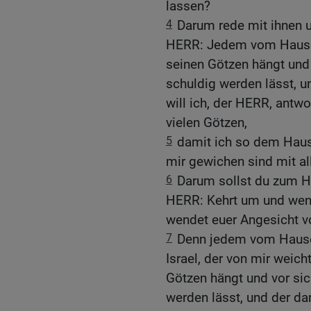
lassen?
4
Darum rede mit ihnen u
HERR: Jedem vom Hause 
seinen Götzen hängt und 
schuldig werden lässt,
will ich, der HERR, antwo
vielen Götzen,
5
damit ich so dem Hause
mir gewichen sind mit al
6
Darum sollst du zum Ha
HERR: Kehrt um und wen
wendet euer Angesicht vo
7
Denn jedem vom Hause 
Israel, der von mir weic
Götzen hängt und vor sic
werden lässt, und der 