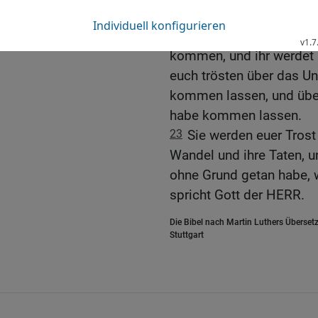
22
siehe, so sollen eini
Söhne und Töchter herau
kommen, und ihr werdet 
euch trösten über das Un
kommen lassen, und über 
habe kommen lassen.
23
Sie werden euer Trost
Wandel und ihre Taten, un
ohne Grund getan habe, 
spricht Gott der HERR.
Die Bibel nach Martin Luthers Übersetz
Stuttgart