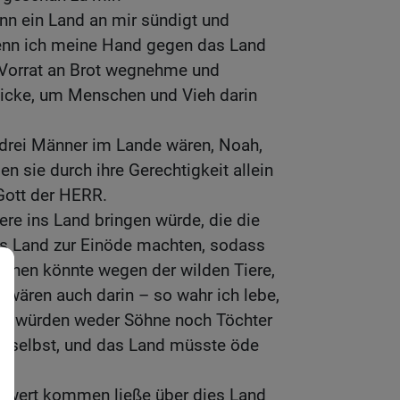
n ein Land an mir sündigt und
enn ich meine Hand gegen das Land
 Vorrat an Brot wegnehme und
icke, um Menschen und Vieh darin
drei Männer im Lande wären, Noah,
n sie durch ihre Gerechtigkeit allein
 Gott der HERR.
ere ins Land bringen würde, die die
as Land zur Einöde machten, sodass
ehen könnte wegen der wilden Tiere,
 wären auch darin – so wahr ich lebe,
Sie würden weder Söhne noch Töchter
ich selbst, und das Land müsste öde
hwert kommen ließe über dies Land