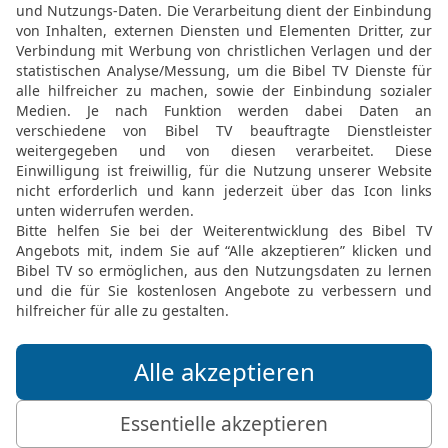
und sprechen würde: Sch
Menschen und Vieh ausro
18
und diese drei Männer
Gott der HERR: Sie würd
sondern sie allein würden
19
Oder wenn ich die Pe
Grimm darüber ausschütt
Menschen und Vieh darin
20
und Noah, Daniel und
spricht Gott der HERR: S
weder Sohn noch Tochter
Leben.
21
Denn so spricht Gott 
schweren Strafen, Schwer
Jerusalem schicken wer
Vieh,