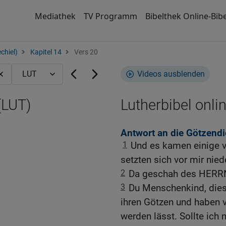
Mediathek
TV Programm
Bibelthek Online-Bibe
chiel)
Kapitel 14
Vers 20
Videos ausblenden
(LUT)
Lutherbibel onli
Antwort an die Götzendi
1
Und es kamen einige v
setzten sich vor mir nied
2
Da geschah des HERRN
3
Du Menschenkind, dies
ihren Götzen und haben v
werden lässt. Sollte ich