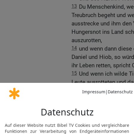
13
Du Menschenkind, wen
Treubruch begeht und w
ausstrecke und ihm den
Hungersnot ins Land sch
auszurotten,
14
und wenn dann diese 
Daniel und Hiob, so würde
ihr Leben retten, spricht
15
Und wenn ich wilde Ti
Leute ausrotteten und d
niemand mehr hindurchzi
16
und diese drei Männer
spricht Gott der HERR: 
retten, sondern allein s
werden.
17
Oder wenn ich das Sc