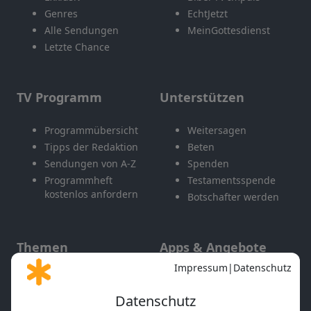
Genres
EchtJetzt
Alle Sendungen
MeinGottesdienst
Letzte Chance
TV Programm
Unterstützen
Programmübersicht
Weitersagen
Tipps der Redaktion
Beten
Sendungen von A-Z
Spenden
Programmheft
Testamentsspende
kostenlos anfordern
Botschafter werden
Themen
Apps & Angebote
Gott und Bibel erklärt
Newsletter
Feiertage
Mobile App