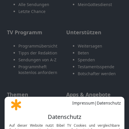
Alle Sendungen
MeinGottesdienst
Letzte Chance
TV Programm
Unterstützen
Programmübersicht
Weitersagen
Tipps der Redaktion
Beten
Sendungen von A-Z
Spenden
Programmheft
Testamentsspende
kostenlos anfordern
Botschafter werden
Themen
Apps & Angebote
Gott und Bibel erklärt
Newsletter
Feiertage
Mobile App
Interviews
Kids App
Neuigkeiten
Smart TV