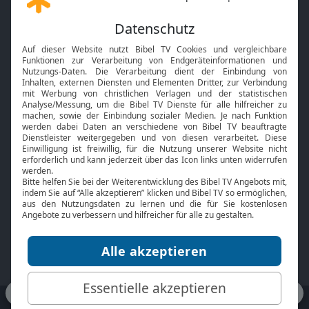
Gott und Bibel erklärt
Newsletter
Feiertage
Mobile App
Interviews
Kids App
Neuigkeiten
Smart TV
HbbTV
Bibelthek Online-Bibel
Nächster Gottesdienst
Bibel TV
Service
Über uns
Kontakt
Jobs
TV-Empfang
Presse
FAQ
Mediadaten
bibeltv.de:
Impressum
Datenschutz