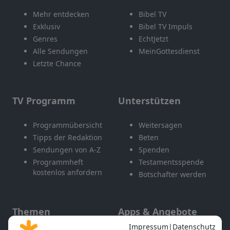
Mehr entdecken
Bibel TV
Exklusiv
Bibel TV Impuls
Genres
EchtJetzt
Alle Sendungen
MeinGottesdienst
Letzte Chance
TV Programm
Unterstützen
Programmübersicht
Weitersagen
Tipps der Redaktion
Beten
Sendungen von A-Z
Spenden
Programmheft
Testamentsspende
kostenlos anfordern
Botschafter werden
Themen
Apps & Angebote