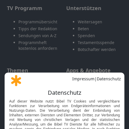
TV Programm
Unterstützen
Programmübersicht
Weitersagen
Tipps der Redaktion
Beten
Sendungen von A-Z
Spenden
Programmheft
Testamentsspende
kostenlos anfordern
Botschafter werden
Themen
Apps & Angebote
Gott und Bibel erklärt
Newsletter
Feiertage
Mobile App
Interviews
Kids App
Neuigkeiten
Smart TV
HbbTV
Bibelthek Online-Bibel
Nächster Gottesdienst