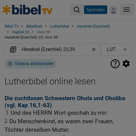
Spenden
Me
Bibel TV
Bibelthek
Lutherbibel
Hesekiel (Ezechiel)
Kapitel 23
Vers 39
Hesekiel (Ezechiel) 23, Vers 39
Videos einblenden
Lutherbibel online lesen
Die zuchtlosen Schwestern Ohola und Oholiba
(vgl.
Kap 16,1-63
)
1
Und des HERRN Wort geschah zu mir:
2
Du Menschenkind, es waren zwei Frauen,
Töchter derselben Mutter.