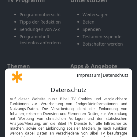
TV Programm
Unterstützen
Programmübersicht
Weitersagen
Tipps der Redaktion
Beten
Sendungen von A-Z
Spenden
Programmheft
Testamentsspende
kostenlos anfordern
Botschafter werden
Themen
Apps & Angebote
Gott und Bibel erklärt
Newsletter
Feiertage
Mobile App
Interviews
Kids App
Neuigkeiten
Smart TV
HbbTV
Bibelthek Online-Bibel
Nächster Gottesdienst