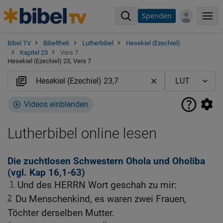
Spenden
Me
Bibel TV
Bibelthek
Lutherbibel
Hesekiel (Ezechiel)
Kapitel 23
Vers 7
Hesekiel (Ezechiel) 23, Vers 7
Videos einblenden
Lutherbibel online lesen
Die zuchtlosen Schwestern Ohola und Oholiba
(vgl.
Kap 16,1-63
)
1
Und des HERRN Wort geschah zu mir:
2
Du Menschenkind, es waren zwei Frauen,
Töchter derselben Mutter.