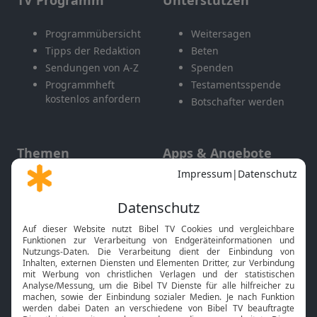
TV Programm
Unterstützen
Programmübersicht
Weitersagen
Tipps der Redaktion
Beten
Sendungen von A-Z
Spenden
Programmheft
Testamentsspende
kostenlos anfordern
Botschafter werden
Themen
Apps & Angebote
Gott und Bibel erklärt
Newsletter
Feiertage
Mobile App
Interviews
Kids App
Neuigkeiten
Smart TV
HbbTV
Bibelthek Online-Bibel
Nächster Gottesdienst