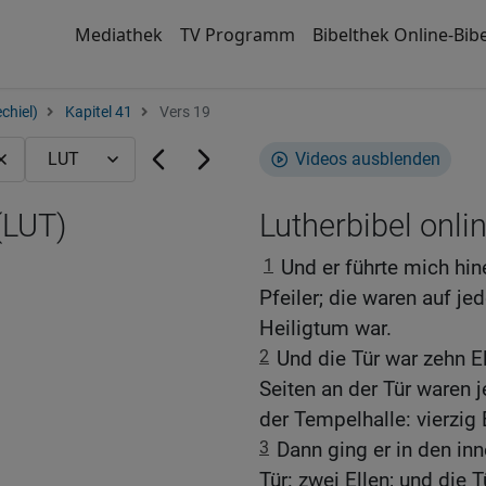
Mediathek
TV Programm
Bibelthek Online-Bibe
chiel)
Kapitel 41
Vers 19
Videos ausblenden
(LUT)
Lutherbibel onli
1
Und er führte mich hin
Pfeiler; die waren auf jed
Heiligtum war.
2
Und die Tür war zehn E
Seiten an der Tür waren 
der Tempelhalle: vierzig E
3
Dann ging er in den in
Tür: zwei Ellen; und die 