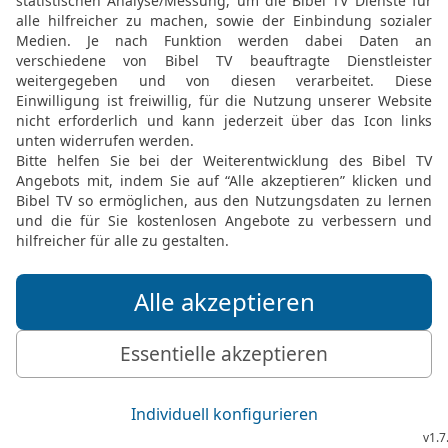
19
Zur einen Palme wend
andern Palme ein Löweng
um das ganze Haus.
20
Vom Boden an bis obe
Palmwedel an der Wand 
21
Und die Türpfosten i
Allerheiligsten stand et
22
wie ein Altar aus Holz
lang und breit und hatte
waren aus Holz. Und er sp
dem HERRN steht.
23
Und die Tempelhalle u
Türflügel;
24
zwei Türflügel hatten 
drehen, jede Tür hatte zw
25
Und auch an den Türf