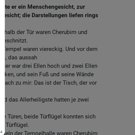
ete er ein Menschengesicht, zur
esicht; die Darstellungen liefen rings
rhalb der Tür waren Cherubim und
geschnitzt.
m Tempel waren viereckig. Und vor dem
was, das aussah
; der war drei Ellen hoch und zwei Ellen
 Ecken, und sein Fuß und seine Wände
rach zu mir: Das ist der Tisch, der vor
nd das Allerheiligste hatten je zwei
die Türen, beide Türflügel konnten sich
ei Türflügel.
lügeln der Tempelhalle waren Cherubim