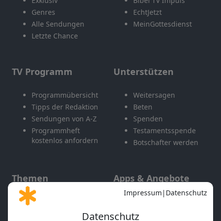
Exklusiv
Bibel TV Impuls
Genres
EchtJetzt
Alle Sendungen
MeinGottesdienst
Letzte Chance
TV Programm
Unterstützen
Programmübersicht
Weitersagen
Tipps der Redaktion
Beten
Sendungen von A-Z
Spenden
Programmheft
Testamentsspende
kostenlos anfordern
Botschafter werden
Themen
Apps & Angebote
Gott und Bibel erklärt
Newsletter
Feiertage
Mobile App