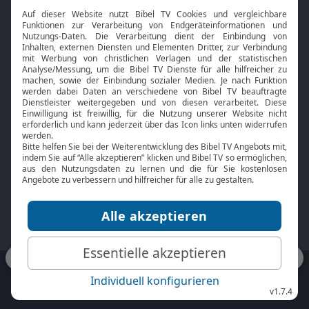
Interviews
Kids App
Neuigkeiten
Smart TV
HbbTV
Bibelthek Online-Bibel
Nächster Gottesdienst
Bibel TV
Service
Über uns
Kontakt
Jobs
TV-Empfang
Presse
FAQ
Mediadaten
bibeltv.de:
Impressum
Datenschutz
Nutzungsbedingungen
Fakten Bibel TV App