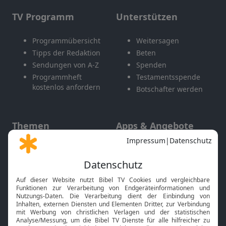
TV Programm
Unterstützen
Programmübersicht
Weitersagen
Tipps der Redaktion
Beten
Sendungen von A-Z
Spenden
Programmheft
Testamentsspende
kostenlos anfordern
Botschafter werden
Themen
Apps & Angebote
Gott und Bibel erklärt
Newsletter
Feiertage
Mobile App
Interviews
Kids App
Neuigkeiten
Smart TV
HbbTV
Bibelthek Online-Bibel
Nächster Gottesdienst