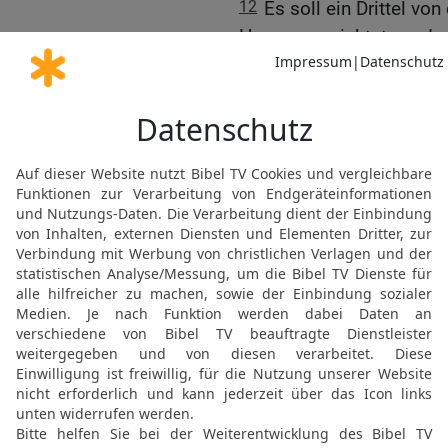
12
Es soll ein Drittel vo
Hunger vernichtet werden 
soll durchs Schwert falle
Drittel will ich in alle W
das Schwert ziehen.
13
So soll mein Zorn vo
zum Ziel kommen, dass i
erfahren, dass ich, der 
wenn ich meinen Grimm a
14
Ich will dich zur Wü
Völkern, die um dich her 
vorübergehen.
15
Und du sollst zur Sc
Entsetzen werden für alle
über dich Gericht ergeh
Schelten – das sage ich