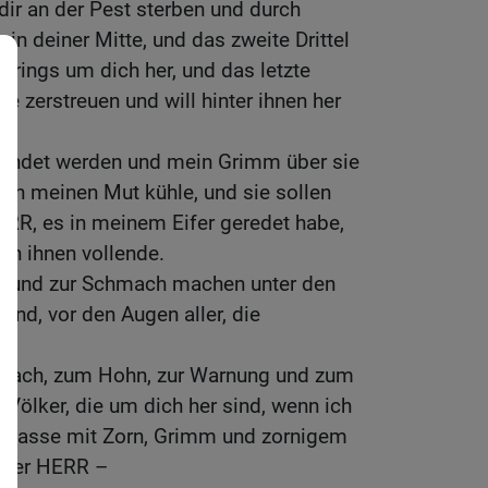
n dir an der Pest sterben und durch
in deiner Mitte, und das zweite Drittel
n rings um dich her, und das letzte
inde zerstreuen und will hinter ihnen her
llendet werden und mein Grimm über sie
ch meinen Mut kühle, und sie sollen
HERR, es in meinem Eifer geredet habe,
n ihnen vollende.
ste und zur Schmach machen unter den
sind, vor den Augen aller, die
hmach, zum Hohn, zur Warnung und zum
 Völker, die um dich her sind, wenn ich
en lasse mit Zorn, Grimm und zornigem
, der HERR –