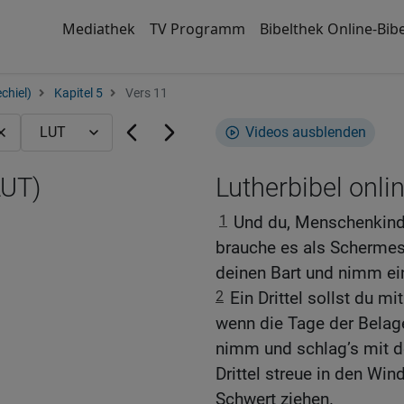
Mediathek
TV Programm
Bibelthek Online-Bibe
chiel)
Kapitel 5
Vers 11
Videos ausblenden
LUT)
Lutherbibel onli
1
Und du, Menschenkind
brauche es als Schermes
deinen Bart und nimm ei
2
Ein Drittel sollst du mi
wenn die Tage der Belage
nimm und schlag’s mit d
Drittel streue in den Wind
Schwert ziehen.