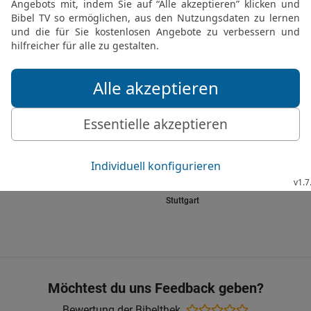
16
und wenn ich die bös
schießen werde, die Verd
werde, um euch zu verde
euch immer größer werde
wegnehme.
17
Ja, Hunger und wilde T
sollen euch kinderlos ma
Blutvergießen bei dir um
dich bringen. Ich, der H
Die Bibel nach Martin Luthers Übersetz
Stuttgart
Möchtest du uns Feedback geben?
Bewertung der Bibelthek