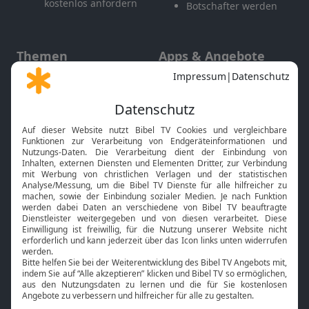
kostenlos anfordern
Botschafter werden
Themen
Apps & Angebote
Gott und Bibel erklärt
Newsletter
Feiertage
Mobile App
Interviews
Kids App
Neuigkeiten
Smart TV
HbbTV
Bibelthek Online-Bibel
Nächster Gottesdienst
Bibel TV
Service
Über uns
Kontakt
Jobs
TV-Empfang
Presse
FAQ