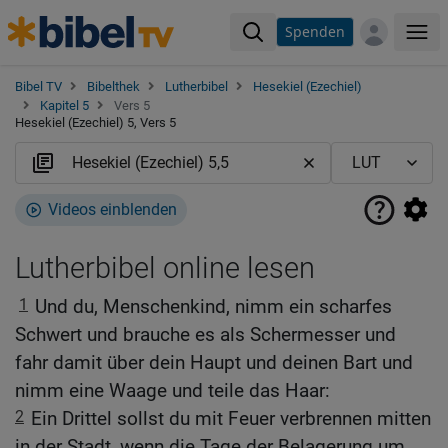
Spenden
Me
Bibel TV
Bibelthek
Lutherbibel
Hesekiel (Ezechiel)
Kapitel 5
Vers 5
Hesekiel (Ezechiel) 5, Vers 5
Videos einblenden
Lutherbibel online lesen
1
Und du, Menschenkind, nimm ein scharfes
Schwert und brauche es als Schermesser und
fahr damit über dein Haupt und deinen Bart und
nimm eine Waage und teile das Haar:
2
Ein Drittel sollst du mit Feuer verbrennen mitten
in der Stadt, wenn die Tage der Belagerung um