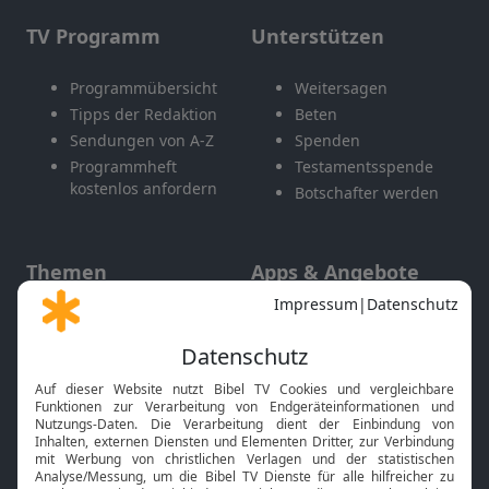
TV Programm
Unterstützen
Programmübersicht
Weitersagen
Tipps der Redaktion
Beten
Sendungen von A-Z
Spenden
Programmheft
Testamentsspende
kostenlos anfordern
Botschafter werden
Themen
Apps & Angebote
Gott und Bibel erklärt
Newsletter
Feiertage
Mobile App
Interviews
Kids App
Neuigkeiten
Smart TV
HbbTV
Bibelthek Online-Bibel
Nächster Gottesdienst