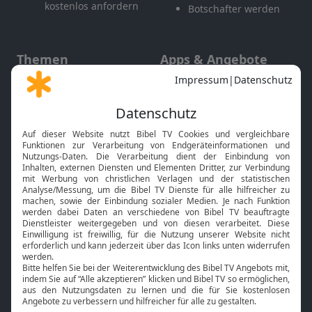
kostenlos anfordern
Botschafter werden
Themen
Apps & Angebote
Gott und Bibel erklärt
Newsletter
Feiertage
Mobile App
Interviews
Kids App
Neuigkeiten
Smart TV
HbbTV
Bibelthek Online-Bibel
Nächster Gottesdienst
Bibel TV
Service
Über uns
Kontakt
Jobs
TV-Empfang
Presse
FAQ