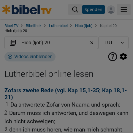
Spenden
Me
Bibel TV
Bibelthek
Lutherbibel
Hiob (Ijob)
Kapitel 20
Hiob (Ijob) 20
Videos einblenden
Lutherbibel online lesen
Zofars zweite Rede (vgl.
Kap 15,1-35
;
Kap 18,1-
21
)
1
Da antwortete Zofar von Naama und sprach:
2
Darum muss ich antworten, und deswegen kann
ich nicht schweigen;
3
denn ich muss hören, wie man mich schmäht