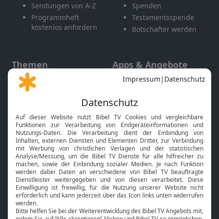
Sendungen von A-Z
Spenden
Programmheft
Testamentsspende
kostenlos anfordern
Botschafter werden
Themen
Apps & Angebote
Gott und Bibel erklärt
Newsletter
Feiertage
Mobile App
Interviews
Kids App
Neuigkeiten
Smart TV
HbbTV
Bibelthek Online-Bibel
Nächster Gottesdienst
Bibel TV
Service
Über uns
Kontakt