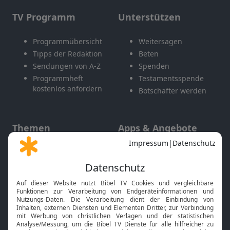
TV Programm
Unterstützen
Programmübersicht
Weitersagen
Tipps der Redaktion
Beten
Sendungen von A-Z
Spenden
Programmheft
Testamentsspende
kostenlos anfordern
Botschafter werden
Themen
Apps & Angebote
Gott und Bibel erklärt
Newsletter
Feiertage
Mobile App
Interviews
Kids App
Neuigkeiten
Smart TV
HbbTV
Bibelthek Online-Bibel
Nächster Gottesdienst