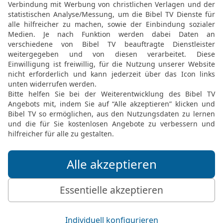
zunichte.
20
Du überwältigst ihn f
sein Antlitz und lässt ih
21
Sind seine Kinder in E
verachtet sind, das wird 
22
Nur sein eigenes Fle
ihn selbst trauert seine S
Die Bibel nach Martin Luthers Übersetz
Stuttgart
Möchtest du uns Feedback geben?
Bewertung der Bibelthek