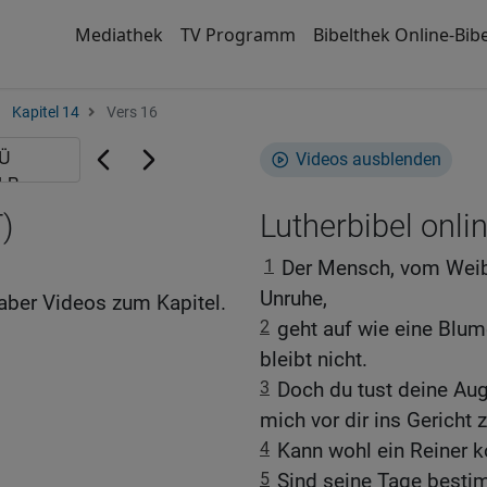
Mediathek
TV Programm
Bibelthek Online-Bibe
Kapitel 14
Vers 16
Videos ausblenden
)
Lutherbibel onli
1
Der Mensch, vom Weibe 
Unruhe,
aber Videos zum Kapitel.
2
geht auf wie eine Blume
bleibt nicht.
3
Doch du tust deine Aug
mich vor dir ins Gericht z
4
Kann wohl ein Reiner 
5
Sind seine Tage bestim