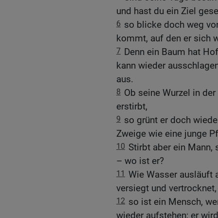
und hast du ein Ziel gese
6
so blicke doch weg von
kommt, auf den er sich w
7
Denn ein Baum hat Hof
kann wieder ausschlagen
aus.
8
Ob seine Wurzel in der
erstirbt,
9
so grünt er doch wied
Zweige wie eine junge Pf
10
Stirbt aber ein Mann,
– wo ist er?
11
Wie Wasser ausläuft 
versiegt und vertrocknet,
12
so ist ein Mensch, wen
wieder aufstehen; er wi