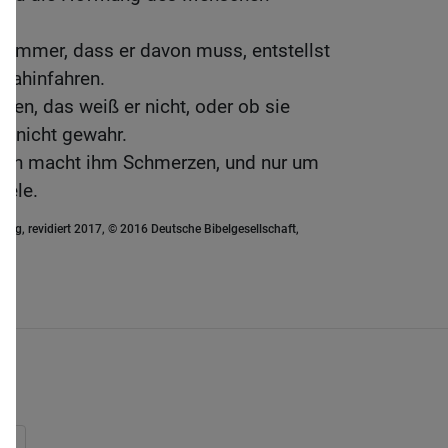
ür immer, dass er davon muss, entstellst
n dahinfahren.
hren, das weiß er nicht, oder ob sie
er nicht gewahr.
isch macht ihm Schmerzen, und nur um
eele.
ung, revidiert 2017, © 2016 Deutsche Bibelgesellschaft,