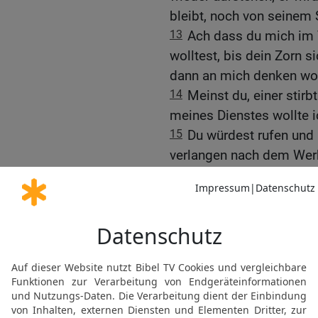
bleibt, noch von seinem 
13
Ach dass du mich im 
wolltest, bis dein Zorn s
dann an mich denken wol
14
Meinst du, einer stirb
meines Dienstes wollte 
15
Du würdest rufen und 
verlangen nach dem Wer
16
Dann würdest du mein
achtgeben auf meine Sü
17
Du würdest meine Über
meine Schuld übertünche
18
Doch ein Berg kann ze
seiner Stätte weichen,
19
Wasser wäscht Stein
die Erde weg: so machs