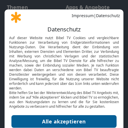
Themen
Apps & Angebote
Gott und Bibel erklärt
Newsletter
Feiertage
Mobile App
Interviews
Kids App
Neuigkeiten
Smart TV
HbbTV
Bibelthek Online-Bibel
Nächster Gottesdienst
Bibel TV
Service
Über uns
Kontakt
Jobs
TV-Empfang
Presse
FAQ
Mediadaten