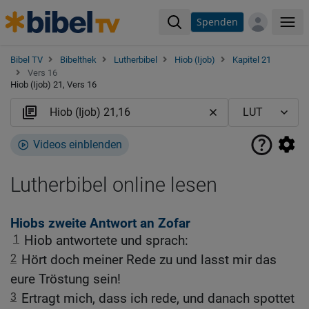
Spenden
Me
Bibel TV
Bibelthek
Lutherbibel
Hiob (Ijob)
Kapitel 21
Vers 16
Hiob (Ijob) 21, Vers 16
Videos einblenden
Lutherbibel online lesen
Hiobs zweite Antwort an Zofar
1
Hiob antwortete und sprach:
2
Hört doch meiner Rede zu und lasst mir das
eure Tröstung sein!
3
Ertragt mich, dass ich rede, und danach spottet