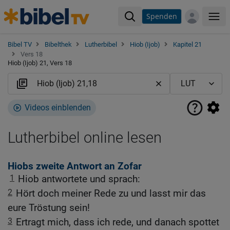
Spenden
Me
Bibel TV
Bibelthek
Lutherbibel
Hiob (Ijob)
Kapitel 21
Vers 18
Hiob (Ijob) 21, Vers 18
Videos einblenden
Lutherbibel online lesen
Hiobs zweite Antwort an Zofar
1
Hiob antwortete und sprach:
2
Hört doch meiner Rede zu und lasst mir das
eure Tröstung sein!
3
Ertragt mich, dass ich rede, und danach spottet