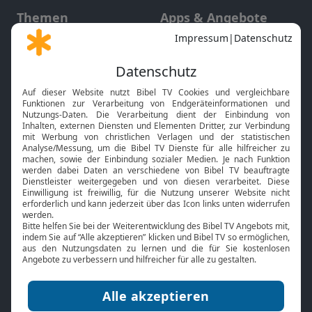
Themen
Apps & Angebote
Gott und Bibel erklärt
Newsletter
Feiertage
Mobile App
Interviews
Kids App
Neuigkeiten
Smart TV
HbbTV
Bibelthek Online-Bibel
Nächster Gottesdienst
Bibel TV
Service
Über uns
Kontakt
Jobs
TV-Empfang
Presse
FAQ
Mediadaten