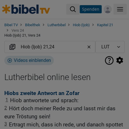
Spenden
Me
Bibel TV
Bibelthek
Lutherbibel
Hiob (Ijob)
Kapitel 21
Vers 24
Hiob (Ijob) 21, Vers 24
Videos einblenden
Lutherbibel online lesen
Hiobs zweite Antwort an Zofar
1
Hiob antwortete und sprach:
2
Hört doch meiner Rede zu und lasst mir das
eure Tröstung sein!
3
Ertragt mich, dass ich rede, und danach spottet