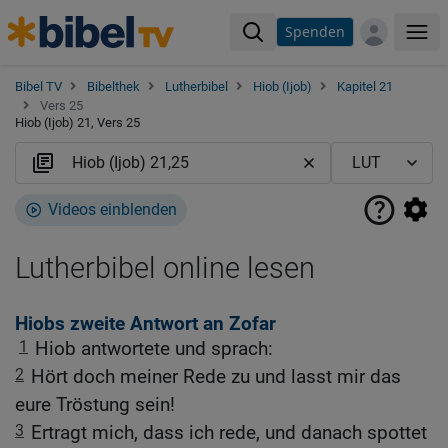
Spenden
Me
Bibel TV
Bibelthek
Lutherbibel
Hiob (Ijob)
Kapitel 21
Vers 25
Hiob (Ijob) 21, Vers 25
Videos einblenden
Lutherbibel online lesen
Hiobs zweite Antwort an Zofar
1
Hiob antwortete und sprach:
2
Hört doch meiner Rede zu und lasst mir das
eure Tröstung sein!
3
Ertragt mich, dass ich rede, und danach spottet