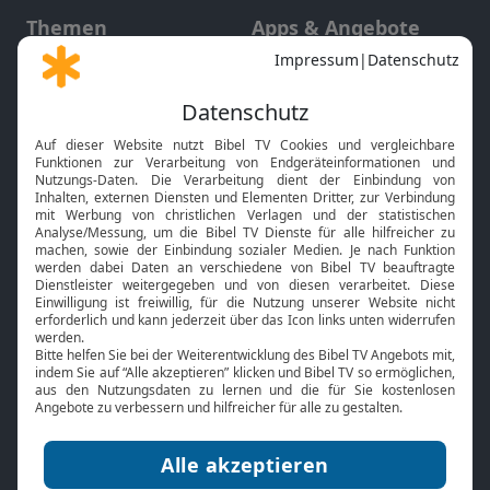
Themen
Apps & Angebote
Gott und Bibel erklärt
Newsletter
Feiertage
Mobile App
Interviews
Kids App
Neuigkeiten
Smart TV
HbbTV
Bibelthek Online-Bibel
Nächster Gottesdienst
Bibel TV
Service
Über uns
Kontakt
Jobs
TV-Empfang
Presse
FAQ
Mediadaten