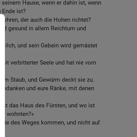
 seinem Hause, wenn er dahin ist, wenn
 Ende ist?
 lehren, der auch die Hohen richtet?
h und gesund in allem Reichtum und
l Milch, und sein Gebein wird gemästet
 mit verbitterter Seele und hat nie vom
e im Staub, und Gewürm deckt sie zu.
e Gedanken und eure Ränke, mit denen
 ist das Haus des Fürsten, und wo ist
vler wohnten?«
t, die des Weges kommen, und nicht auf