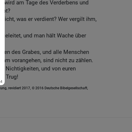
en wird am Tage des Verderbens und
ibt?
sicht, was er verdient? Wer vergilt ihm,
 geleitet, und man hält Wache über
ollen des Grabes, und alle Menschen
 ihm vorangehen, sind nicht zu zählen.
it Nichtigkeiten, und von euren
ls Trug!
ung, revidiert 2017, © 2016 Deutsche Bibelgesellschaft,