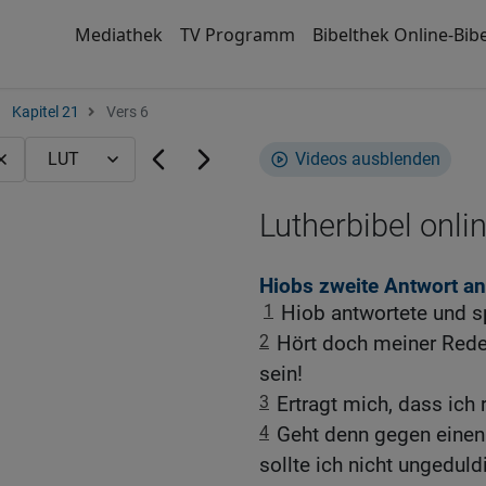
Mediathek
TV Programm
Bibelthek Online-Bibe
Kapitel 21
Vers 6
Videos ausblenden
Lutherbibel onli
Hiobs zweite Antwort an
1
Hiob antwortete und s
2
Hört doch meiner Rede 
sein!
3
Ertragt mich, dass ich
4
Geht denn gegen eine
sollte ich nicht ungeduld