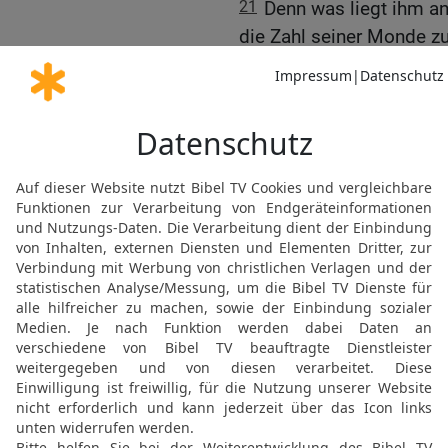
21
Denn was liegt ihm an
die Zahl seiner Monde zu
22
Wer will Gott Weisheit
23
Der eine stirbt frisc
voller Genüge,
24
sein Melkfass ist vol
mit Mark;
25
der andere aber stirbt
Glück gekostet,
26
miteinander liegen si
27
Siehe, ich kenne eur
ihr mir Unrecht antut.
28
Denn ihr sprecht: »Wo
die Hütte, in der die Fre
29
Habt ihr nicht befrag
ihre Zeichen geachtet,