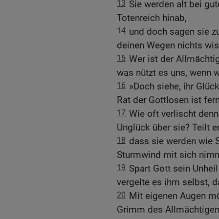
13
Sie werden alt bei gut
Totenreich hinab,
14
und doch sagen sie zu
deinen Wegen nichts wis
15
Wer ist der Allmächti
was nützt es uns, wenn w
16
»Doch siehe, ihr Glück
Rat der Gottlosen ist fer
17
Wie oft verlischt den
Unglück über sie? Teilt 
18
dass sie werden wie S
Sturmwind mit sich nim
19
Spart Gott sein Unheil
vergelte es ihm selbst, d
20
Mit eigenen Augen mö
Grimm des Allmächtigen 