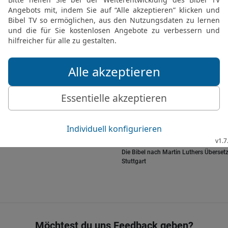
30
dass der Böse erhalt
am Tage des Grimms ble
31
Wer sagt ihm ins Ange
was er getan hat?
32
Wird er doch zu Grabe
seinem Hügel!
33
Süß sind ihm die Sch
ziehen ihm nach, und die
34
Wie tröstet ihr mich m
Antworten bleibt nichts a
Die Bibel nach Martin Luthers Übersetz
Stuttgart
Möchtest du uns Feedback geben?