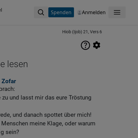
l
Spenden
Anmelden
Menü
Hiob (Ijob) 21, Vers 6
ne lesen
 Zofar
prach:
zu und lasst mir das eure Tröstung
 rede, und danach spottet über mich!
n Menschen meine Klage, oder warum
ig sein?