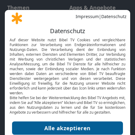
Themen
Apps & Angebote
Gott und Bibel erklärt
Newsletter
Feiertage
Mobile App
Interviews
Kids App
Neuigkeiten
Smart TV
HbbTV
Bibelthek Online-Bibel
Nächster Gottesdienst
Bibel TV
Service
Über uns
Kontakt
Jobs
TV-Empfang
Presse
FAQ
Mediadaten