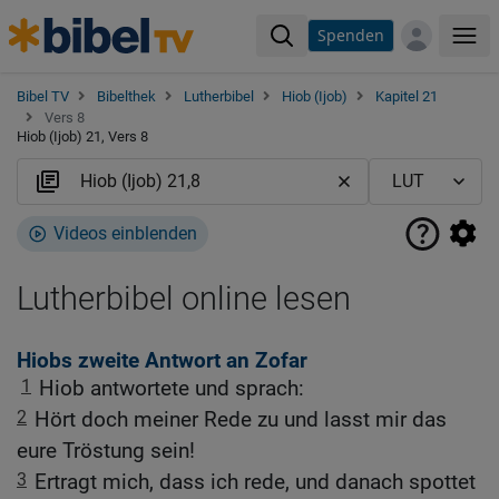
Spenden
Me
Bibel TV
Bibelthek
Lutherbibel
Hiob (Ijob)
Kapitel 21
Vers 8
Hiob (Ijob) 21, Vers 8
Videos einblenden
Lutherbibel online lesen
Hiobs zweite Antwort an Zofar
1
Hiob antwortete und sprach:
2
Hört doch meiner Rede zu und lasst mir das
eure Tröstung sein!
3
Ertragt mich, dass ich rede, und danach spottet