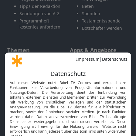
Tipps der Redaktion
Beten
Sendungen von A-Z
Spenden
Programmheft
Testamentsspende
kostenlos anfordern
Botschafter werden
Themen
Apps & Angebote
Gott und Bibel erklärt
Newsletter
Feiertage
Mobile App
Interviews
Kids App
Neuigkeiten
Smart TV
HbbTV
Bibelthek Online-Bibel
Nächster Gottesdienst
Bibel TV
Service