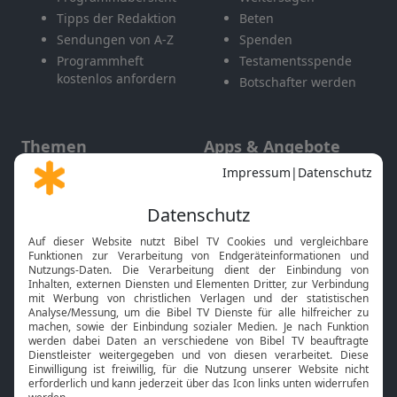
Tipps der Redaktion
Beten
Sendungen von A-Z
Spenden
Programmheft
Testamentsspende
kostenlos anfordern
Botschafter werden
Themen
Apps & Angebote
Gott und Bibel erklärt
Newsletter
Feiertage
Mobile App
Interviews
Kids App
Neuigkeiten
Smart TV
HbbTV
Bibelthek Online-Bibel
Nächster Gottesdienst
Bibel TV
Service