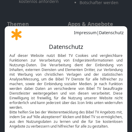
kostenlos anfordern
Botschafter werden
Themen
Apps & Angebote
Gott und Bibel erklärt
Newsletter
Feiertage
Mobile App
Interviews
Kids App
Neuigkeiten
Smart TV
HbbTV
Bibelthek Online-Bibel
Nächster Gottesdienst
Bibel TV
Service
Über uns
Kontakt
Jobs
TV-Empfang
Presse
FAQ