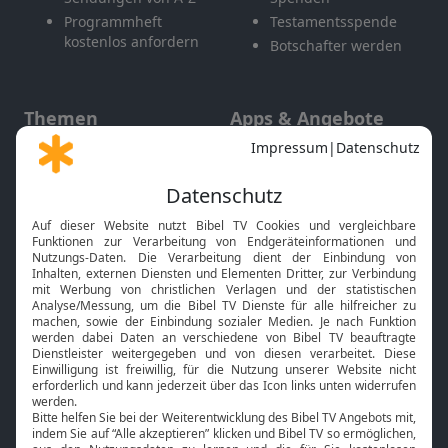
Programmheft
Testamentsspende
kostenlos anfordern
Botschafter werden
Themen
Apps & Angebote
Gott und Bibel erklärt
Newsletter
Feiertage
Mobile App
Interviews
Kids App
Neuigkeiten
Smart TV
HbbTV
Bibelthek Online-Bibel
Nächster Gottesdienst
Bibel TV
Service
Über uns
Kontakt