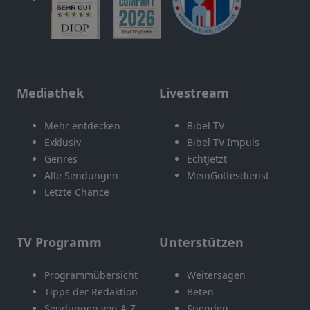
Mediathek
Livestream
Mehr entdecken
Bibel TV
Exklusiv
Bibel TV Impuls
Genres
EchtJetzt
Alle Sendungen
MeinGottesdienst
Letzte Chance
TV Programm
Unterstützen
Programmübersicht
Weitersagen
Tipps der Redaktion
Beten
Sendungen von A-Z
Spenden