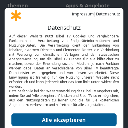
Themen
Apps & Angebote
Gott und Bibel erklärt
Newsletter
Feiertage
Mobile App
Interviews
Kids App
Neuigkeiten
Smart TV
HbbTV
Bibelthek Online-Bibel
Nächster Gottesdienst
Bibel TV
Service
Über uns
Kontakt
Jobs
TV-Empfang
Presse
FAQ
Mediadaten