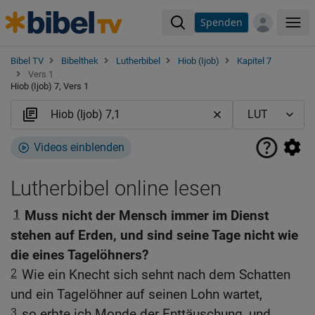
Spenden
Me
Bibel TV
Bibelthek
Lutherbibel
Hiob (Ijob)
Kapitel 7
Vers 1
Hiob (Ijob) 7, Vers 1
Videos einblenden
Lutherbibel online lesen
1
Muss nicht der Mensch immer im Dienst
stehen auf Erden, und sind seine Tage nicht wie
die eines Tagelöhners?
2
Wie ein Knecht sich sehnt nach dem Schatten
und ein Tagelöhner auf seinen Lohn wartet,
3
so erbte ich Monde der Enttäuschung, und