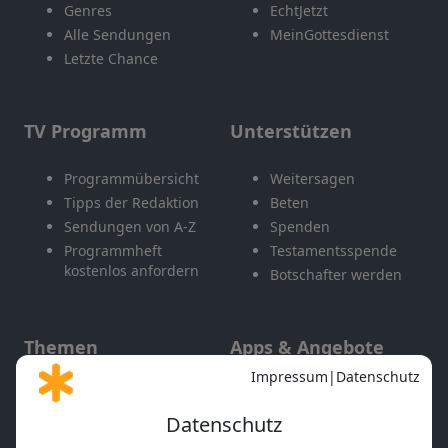
Genres
EchtJetzt
Alle Sendungen
MeinGottesdienst
Letzte Chance
TV Programm
Unterstützen
Programmübersicht
Weitersagen
Tipps der Redaktion
Beten
Sendungen von A-Z
Spenden
Programmheft
Testamentsspende
kostenlos anfordern
Botschafter werden
Themen
Apps & Angebote
Gott und Bibel erklärt
Newsletter
Feiertage
Mobile App
Interviews
Kids App