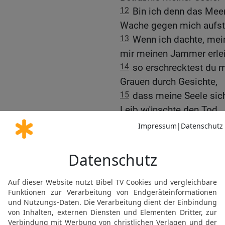
12
Bin ich denn das Meer
Wache gegen mich aufste
13
Wenn ich dachte, mein
mir meinen Jammer erlei
14
so erschrecktest du 
Grauen durch Gesichte,
15
dass meine Seele sich
Leib wünschte den Tod.
16
Ich vergehe! Ich will 
meine Tage sind nur noc
17
Was ist der Mensch, 
ihn bekümmerst?
18
Jeden Morgen suchst d
Stunden.
19
Warum blickst du nich
keinen Atemzug Ruhe?