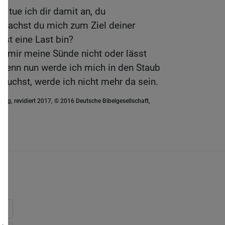
s tue ich dir damit an, du
achst du mich zum Ziel deiner
bst eine Last bin?
u mir meine Sünde nicht oder lässt
Denn nun werde ich mich in den Staub
suchst, werde ich nicht mehr da sein.
ung, revidiert 2017, © 2016 Deutsche Bibelgesellschaft,