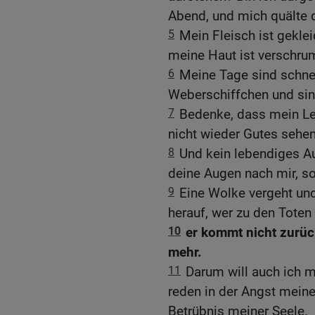
Abend, und mich quälte 
5
Mein Fleisch ist gekle
meine Haut ist verschrump
6
Meine Tage sind schnel
Weberschiffchen und si
7
Bedenke, dass mein Le
nicht wieder Gutes sehe
8
Und kein lebendiges A
deine Augen nach mir, so
9
Eine Wolke vergeht und
herauf, wer zu den Toten 
10
er kommt nicht zurück
mehr.
11
Darum will auch ich m
reden in der Angst meine
Betrübnis meiner Seele.