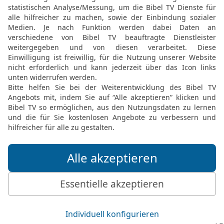
20
Hab ich gesündigt, wa
Menschenhüter? Warum m
Anläufe, dass ich mir sel
21
Und warum vergibst d
meine Schuld hingehen? 
legen, und wenn du mich 
Die Bibel nach Martin Luthers Übersetz
Stuttgart
Möchtest du uns Feedback geben?
Bewertung der Bibelthek