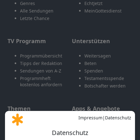
Genres
EchtJetzt
Alle Sendungen
MeinGottesdienst
Letzte Chance
TV Programm
Unterstützen
Programmübersicht
Weitersagen
Tipps der Redaktion
Beten
Sendungen von A-Z
Spenden
Programmheft
Testamentsspende
kostenlos anfordern
Botschafter werden
Themen
Apps & Angebote
Gott und Bibel erklärt
Newsletter
Feiertage
Mobile App
Interviews
Kids App