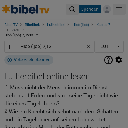
Spenden
Me
Bibel TV
Bibelthek
Lutherbibel
Hiob (Ijob)
Kapitel 7
Vers 12
Hiob (Ijob) 7, Vers 12
Videos einblenden
Lutherbibel online lesen
1
Muss nicht der Mensch immer im Dienst
stehen auf Erden, und sind seine Tage nicht wie
die eines Tagelöhners?
2
Wie ein Knecht sich sehnt nach dem Schatten
und ein Tagelöhner auf seinen Lohn wartet,
3
so erbte ich Monde der Enttäuschung, und