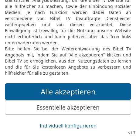
Menschenhüter? Warum m
Anläufe, dass ich mir sel
21
Und warum vergibst d
meine Schuld hingehen? 
legen, und wenn du mich 
Die Bibel nach Martin Luthers Übersetz
Stuttgart
Möchtest du uns Feedback geben?
Bewertung der Bibelthek