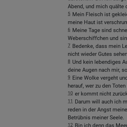
Abend, und mich quälte 
5
Mein Fleisch ist gekle
meine Haut ist verschrump
6
Meine Tage sind schnel
Weberschiffchen und si
7
Bedenke, dass mein Le
nicht wieder Gutes sehe
8
Und kein lebendiges A
deine Augen nach mir, so
9
Eine Wolke vergeht und
herauf, wer zu den Toten 
10
er kommt nicht zurück
11
Darum will auch ich m
reden in der Angst meine
Betrübnis meiner Seele.
12
Bin ich denn das Meer