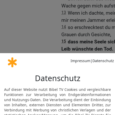
Wache gegen mich aufste
13
Wenn ich dachte, mein
mir meinen Jammer erlei
14
so erschrecktest du 
Grauen durch Gesichte,
15
dass meine Seele sic
Leib wünschte den Tod.
16
Ich vergehe! Ich will 
meine Tage sind nur noc
17
Was ist der Mensch, 
ihn bekümmerst?
18
Jeden Morgen suchst d
Stunden.
19
Warum blickst du nich
keinen Atemzug Ruhe?
20
Hab ich gesündigt, wa