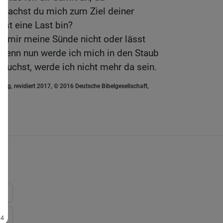
achst du mich zum Ziel deiner
bst eine Last bin?
u mir meine Sünde nicht oder lässt
Denn nun werde ich mich in den Staub
suchst, werde ich nicht mehr da sein.
ung, revidiert 2017, © 2016 Deutsche Bibelgesellschaft,