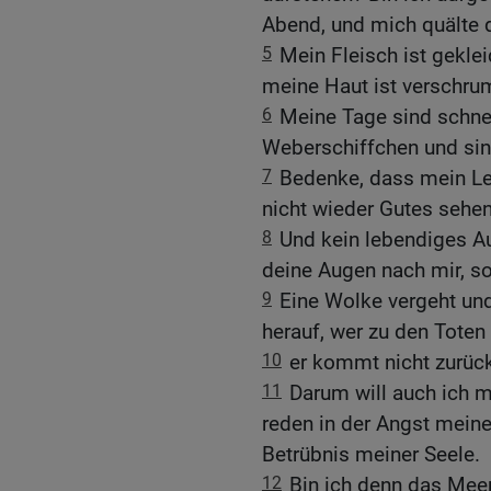
Abend, und mich quälte 
5
Mein Fleisch ist gekle
meine Haut ist verschrump
6
Meine Tage sind schnel
Weberschiffchen und si
7
Bedenke, dass mein Le
nicht wieder Gutes sehe
8
Und kein lebendiges A
deine Augen nach mir, so
9
Eine Wolke vergeht und
herauf, wer zu den Toten 
10
er kommt nicht zurück
11
Darum will auch ich m
reden in der Angst meine
Betrübnis meiner Seele.
12
Bin ich denn das Meer