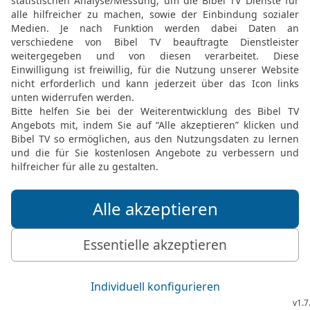
Menschenhüter? Warum m
Anläufe, dass ich mir sel
21
Und warum vergibst d
meine Schuld hingehen? 
legen, und wenn du mich 
Die Bibel nach Martin Luthers Übersetz
Stuttgart
Möchtest du uns Feedback geben?
Bewertung der Bibelthek