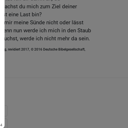
achst du mich zum Ziel deiner
bst eine Last bin?
u mir meine Sünde nicht oder lässt
Denn nun werde ich mich in den Staub
suchst, werde ich nicht mehr da sein.
ung, revidiert 2017, © 2016 Deutsche Bibelgesellschaft,