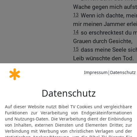
Wache gegen mich aufste
13
Wenn ich dachte, mein
mir meinen Jammer erlei
14
so erschrecktest du 
Grauen durch Gesichte,
15
dass meine Seele sich
Leib wünschte den Tod.
16
Ich vergehe! Ich will 
meine Tage sind nur noc
17
Was ist der Mensch, 
ihn bekümmerst?
18
Jeden Morgen suchst d
Stunden.
19
Warum blickst du nich
keinen Atemzug Ruhe?
20
Hab ich gesündigt, wa