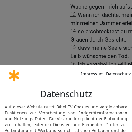
Wache gegen mich aufste
13
Wenn ich dachte, mein
mir meinen Jammer erlei
14
so erschrecktest du 
Grauen durch Gesichte,
15
dass meine Seele sich
Leib wünschte den Tod.
16
Ich vergehe! Ich will 
meine Tage sind nur noc
17
Was ist der Mensch, 
ihn bekümmerst?
18
Jeden Morgen suchst d
Stunden.
19
Warum blickst du nich
keinen Atemzug Ruhe?
20
Hab ich gesündigt, wa