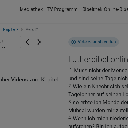
Mediathek
TV Programm
Bibelthek Online-Bibe
Kapitel 7
Vers 21
Videos ausblenden
Lutherbibel onli
1
Muss nicht der Mensch
und sind seine Tage nich
aber Videos zum Kapitel.
2
Wie ein Knecht sich s
Tagelöhner auf seinen Lo
3
so erbte ich Monde der
Mühsal wurden mir zuteil
4
Wenn ich mich niederle
aufstehen? Bin ich aufge