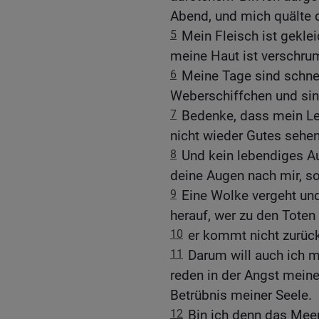
Abend, und mich quälte 
5
Mein Fleisch ist gekle
meine Haut ist verschrump
6
Meine Tage sind schnel
Weberschiffchen und si
7
Bedenke, dass mein Le
nicht wieder Gutes sehe
8
Und kein lebendiges A
deine Augen nach mir, so
9
Eine Wolke vergeht und
herauf, wer zu den Toten 
10
er kommt nicht zurück
11
Darum will auch ich m
reden in der Angst meine
Betrübnis meiner Seele.
12
Bin ich denn das Meer