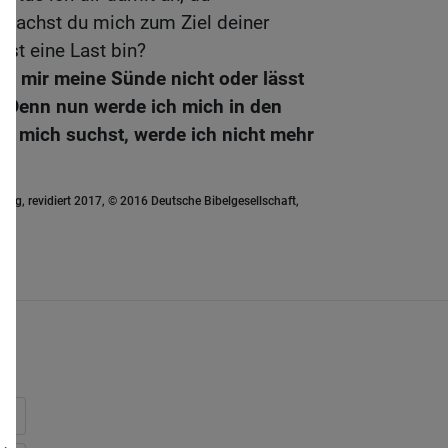
achst du mich zum Ziel deiner
bst eine Last bin?
u mir meine Sünde nicht oder lässt
 Denn nun werde ich mich in den
u mich suchst, werde ich nicht mehr
ung, revidiert 2017, © 2016 Deutsche Bibelgesellschaft,