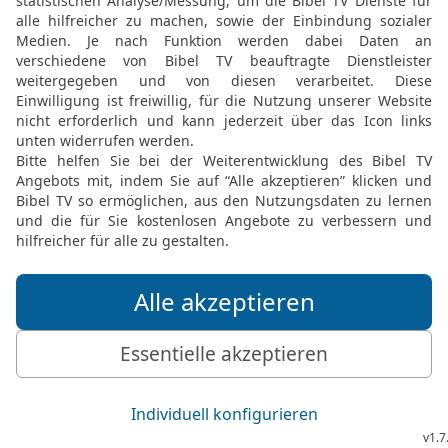
Menschenhüter? Warum m
Anläufe, dass ich mir sel
21
Und warum vergibst d
meine Schuld hingehen? 
legen, und wenn du mich 
Die Bibel nach Martin Luthers Übersetz
Stuttgart
Möchtest du uns Feedback geben?
Bewertung der Bibelthek