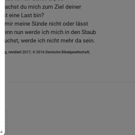
achst du mich zum Ziel deiner
bst eine Last bin?
u mir meine Sünde nicht oder lässt
Denn nun werde ich mich in den Staub
suchst, werde ich nicht mehr da sein.
ung, revidiert 2017, © 2016 Deutsche Bibelgesellschaft,