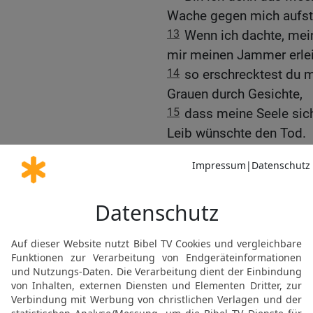
Wache gegen mich aufste
13
Wenn ich dachte, mein
mir meinen Jammer erlei
14
so erschrecktest du 
Grauen durch Gesichte,
15
dass meine Seele sich
Leib wünschte den Tod.
16
Ich vergehe! Ich will 
meine Tage sind nur noc
17
Was ist der Mensch, 
ihn bekümmerst?
18
Jeden Morgen suchst d
Stunden.
19
Warum blickst du nich
keinen Atemzug Ruhe?
20
Hab ich gesündigt, wa