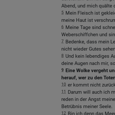
Abend, und mich quälte 
5
Mein Fleisch ist gekle
meine Haut ist verschrump
6
Meine Tage sind schnel
Weberschiffchen und si
7
Bedenke, dass mein Le
nicht wieder Gutes sehe
8
Und kein lebendiges A
deine Augen nach mir, so
9
Eine Wolke vergeht un
herauf, wer zu den Toten
10
er kommt nicht zurück
11
Darum will auch ich m
reden in der Angst meine
Betrübnis meiner Seele.
12
Bin ich denn das Meer