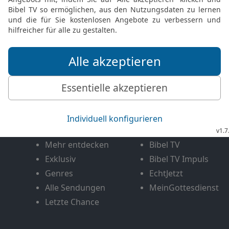
FEEDBACK SENDEN
Mediathek
Livestream
Mehr entdecken
Bibel TV
Exklusiv
Bibel TV Impuls
Genres
EchtJetzt
Alle Sendungen
MeinGottesdienst
Letzte Chance