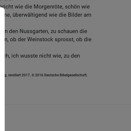
rbricht wie die Morgenröte, schön wie
onne, überwältigend wie die Bilder am
n in den Nussgarten, zu schauen die
en, ob der Weinstock sprosst, ob die
ch, ich wusste nicht wie, zu den
ung, revidiert 2017, © 2016 Deutsche Bibelgesellschaft,