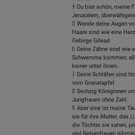
4
Du bist schön, meine Fr
Jerusalem, überwältigen
5
Wende deine Augen von 
Haare sind wie eine Her
Gebirge Gilead.
6
Deine Zähne sind wie e
Schwemme kommen; alle h
keiner unter ihnen.
7
Deine Schläfen sind hi
vom Granatapfel.
8
Sechzig Königinnen si
Jungfrauen ohne Zahl.
9
Aber eine ist meine Ta
sie für ihre Mutter, das L
die Töchter sie sahen, pr
und Nebenfrauen rühmten