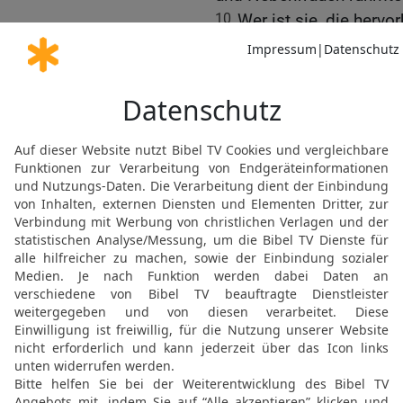
10
Wer ist sie, die hervo
der Mond, klar wie die S
Himmel?
11
Ich bin hinabgegange
Knospen im Tal, zu schau
Granatbäume blühen.
12
Mein Verlangen zog mi
Wagen Ammi-Nadibs.
Die Bibel nach Martin Luthers Übersetz
Stuttgart
Möchtest du uns Feedback geben?
Bewertung der Bibelthek