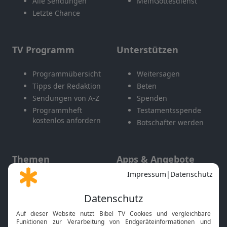
Alle Sendungen
MeinGottesdienst
Letzte Chance
TV Programm
Unterstützen
Programmübersicht
Weitersagen
Tipps der Redaktion
Beten
Sendungen von A-Z
Spenden
Programmheft
Testamentsspende
kostenlos anfordern
Botschafter werden
Themen
Apps & Angebote
Gott und Bibel erklärt
Newsletter
Feiertage
Mobile App
Interviews
Kids App
Neuigkeiten
Smart TV