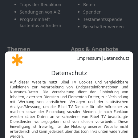
Tipps der Redaktion
Beten
Sendungen von A-Z
Spenden
Programmheft
Testamentsspende
kostenlos anfordern
Botschafter werden
Themen
Apps & Angebote
Gott und Bibel erklärt
Newsletter
Feiertage
Mobile App
Interviews
Kids App
Neuigkeiten
Smart TV
HbbTV
Bibelthek Online-Bibel
Nächster Gottesdienst
Bibel TV
Service