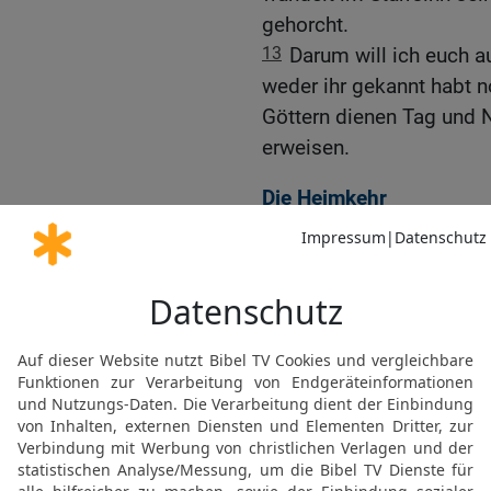
gehorcht.
13
Darum will ich euch a
weder ihr gekannt habt n
Göttern dienen Tag und N
erweisen.
Die Heimkehr
14
Darum siehe, es komm
nicht mehr sagen wird: »
Israeliten aus Ägyptenlan
15
sondern: »So wahr der 
hat aus dem Lande des N
er sie verstoßen hatte.« D
Land, das ich ihren Väte
Es gibt kein Entkommen
16
Siehe, ich will viele 