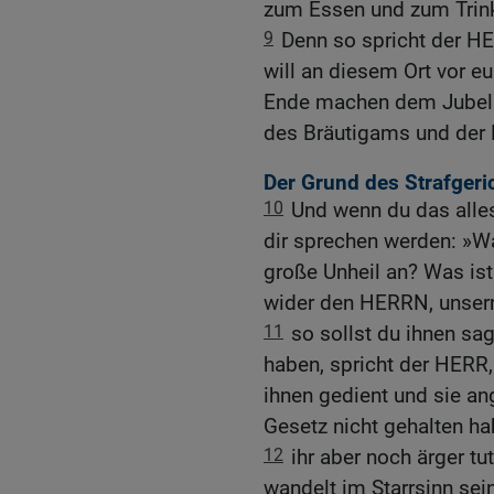
zum Essen und zum Trin
9
Denn so spricht der HER
will an diesem Ort vor e
Ende machen dem Jubel 
des Bräutigams und der 
Der Grund des Strafgeri
10
Und wenn du das alle
dir sprechen werden: »W
große Unheil an? Was ist
wider den HERRN, unsern
11
so sollst du ihnen sa
haben, spricht der HERR,
ihnen gedient und sie an
Gesetz nicht gehalten ha
12
ihr aber noch ärger tut
wandelt im Starrsinn sei