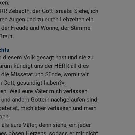
ken.
R Zebaoth, der Gott Israels: Siehe, ich
uren Augen und zu euren Lebzeiten ein
der Freude und Wonne, der Stimme
Braut.
chts
s diesem Volk gesagt hast und sie zu
arum kündigt uns der HERR all dies
 die Missetat und Sünde, womit wir
 Gott, gesündigt haben?«,
gen: Weil eure Väter mich verlassen
 und andern Göttern nachgelaufen sind,
gebetet, mich aber verlassen und mein
ben,
 als eure Väter; denn siehe, ein jeder
nes bösen Herzens, sodass er mir nicht