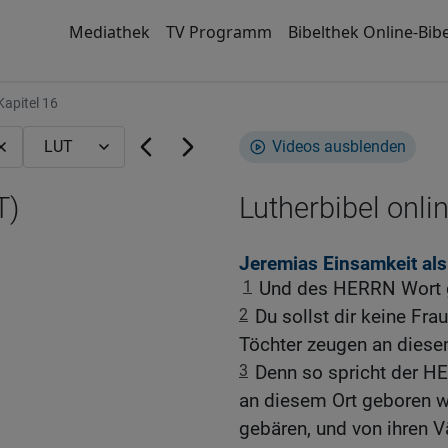
Mediathek
TV Programm
Bibelthek Online-Bibe
apitel 16
Videos ausblenden
T)
Lutherbibel onli
Jeremias Einsamkeit als
1
Und des HERRN Wort g
2
Du sollst dir keine F
Töchter zeugen an diese
3
Denn so spricht der H
an diesem Ort geboren we
gebären, und von ihren V