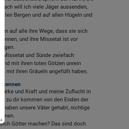
anach will ich viele Jäger aussenden,
f allen Bergen und auf allen Hügeln und
n auf alle ihre Wege, dass sie sich
können, und ihre Missetat ist vor
orgen.
hre Missetat und Sünde zwiefach
Land mit ihren toten Götzen unrein
d mit ihren Gräueln angefüllt haben.
erkennen
tärke und Kraft und meine Zuflucht in
den zu dir kommen von den Enden der
 haben unsere Väter gehabt, nichtige
können.
sich Götter machen? Das sind doch