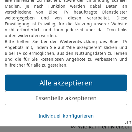
sollen sie fischen; und d
die sollen sie fangen au
in den Felsklüften.
17
Denn meine Augen sehe
nicht vor mir verstecken 
meinen Augen nicht verb
18
Aber zuvor will ich i
vergelten, weil sie mein 
gemacht und mein Erblan
Die Völker werden Gott 
19
HERR, du bist meine S
der Not! Die Völker wer
Erde und sagen: Nur Lüge
Götter, die nicht helfen 
20
Wie kann ein Mensch 