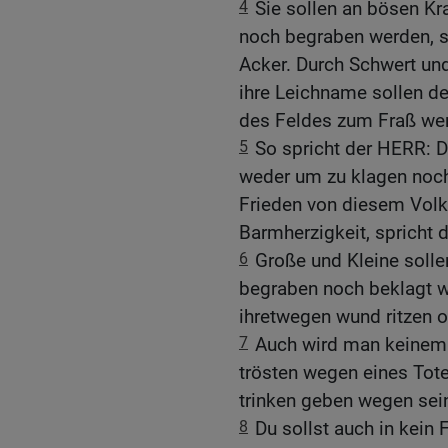
4
Sie sollen an bösen Kr
noch begraben werden, 
Acker. Durch Schwert u
ihre Leichname sollen d
des Feldes zum Fraß we
5
So spricht der HERR: D
weder um zu klagen noch
Frieden von diesem Vol
Barmherzigkeit, spricht 
6
Große und Kleine solle
begraben noch beklagt w
ihretwegen wund ritzen o
7
Auch wird man keinem 
trösten wegen eines Tote
trinken geben wegen sein
8
Du sollst auch in kein