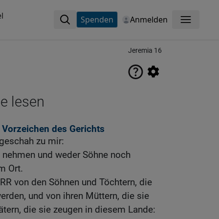
l
Spenden
Anmelden
Menü
Jeremia 16
ne lesen
 Vorzeichen des Gerichts
eschah zu mir:
rau nehmen und weder Söhne noch
m Ort.
ERR von den Söhnen und Töchtern, die
rden, und von ihren Müttern, die sie
ätern, die sie zeugen in diesem Lande: