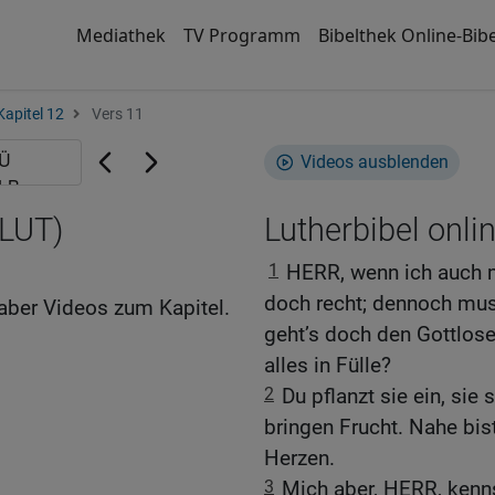
Mediathek
TV Programm
Bibelthek Online-Bibe
Kapitel 12
Vers 11
Videos ausblenden
(LUT)
Lutherbibel onli
1
HERR, wenn ich auch mi
doch recht; dennoch mus
aber Videos zum Kapitel.
geht’s doch den Gottlose
alles in Fülle?
2
Du pflanzt sie ein, si
bringen Frucht. Nahe bis
Herzen.
3
Mich aber, HERR, kenn