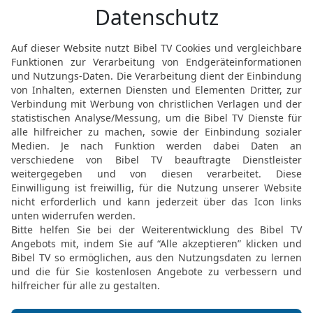
sich sauer werden, aber s
konnten ihres Ertrages 
Zorn des HERRN.
Über die Nachbarvölker
14
So spricht der HERR 
das Erbteil antasten, das
Siehe, ich will sie aus 
Juda aus ihrer Mitte reiß
15
Aber wenn ich sie aus
über sie erbarmen und wil
Land zurückbringen.
16
Und es soll geschehe
werden, bei meinem Nam
lebt!, wie sie mein Volk
so sollen sie inmitten 
17
Wenn sie aber nicht hö