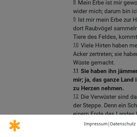
8
Mein Erbe ist mir gewo
wider mich; darum bin i
9
Ist mir mein Erbe zur 
dort Raubvögel sammeln
Tiere des Feldes, kommt
10
Viele Hirten haben m
Acker zertreten; sie ha
Wüste gemacht.
11
Sie haben ihn jämmerl
mir; ja, das ganze Land 
zu Herzen nehmen.
12
Die Verwüster sind d
der Steppe. Denn ein Sch
einem Ende des Landes 
wird Frieden haben.
13
Sie haben Weizen gesä