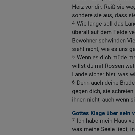
Herz vor dir. Reiß sie w
sondere sie aus, dass si
4
Wie lange soll das Lan
überall auf dem Felde v
Bewohner schwinden Vieh
sieht nicht, wie es uns g
5
Wenn es dich müde mac
willst du mit Rossen wet
Lande sicher bist, was w
6
Denn auch deine Brüder
gegen dich, sie schreien 
ihnen nicht, auch wenn si
Gottes Klage über sein 
7
Ich habe mein Haus ve
was meine Seele liebt, i