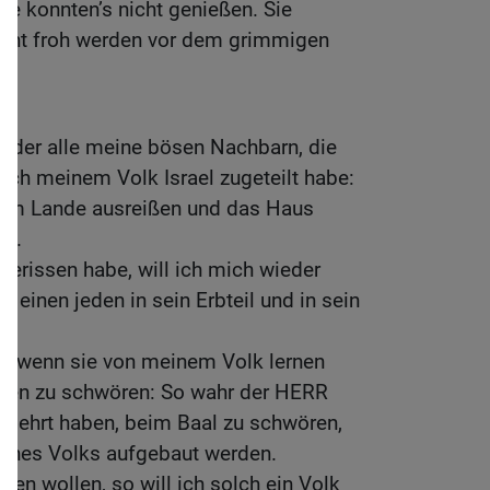
ie konnten’s nicht genießen. Sie
nicht froh werden vor dem grimmigen
wider alle meine bösen Nachbarn, die
 ich meinem Volk Israel zugeteilt habe:
ihrem Lande ausreißen und das Haus
en.
gerissen habe, will ich mich wieder
l einen jeden in sein Erbteil und in sein
n, wenn sie von meinem Volk lernen
en zu schwören: So wahr der HERR
 gelehrt haben, beim Baal zu schwören,
meines Volks aufgebaut werden.
ren wollen, so will ich solch ein Volk