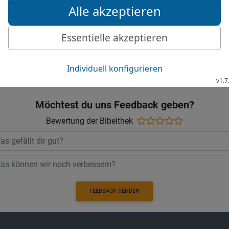
ausreißen und vernichten
Die Bibel nach Martin Luthers Übersetz
Stuttgart
Möchtest du uns Feedback geben?
Bewertung der Bibelthek
FEEDBACK SENDEN