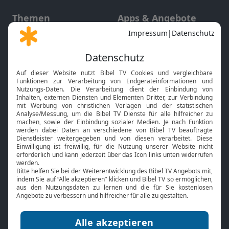
Themen
Apps & Angebote
Gott und Bibel erklärt
Newsletter
Feiertage
Mobile App
Interviews
Kids App
Neuigkeiten
Smart TV
HbbTV
Bibelthek Online-Bibel
Nächster Gottesdienst
Bibel TV
Service
Über uns
Kontakt
Jobs
TV-Empfang
Presse
FAQ
Mediadaten