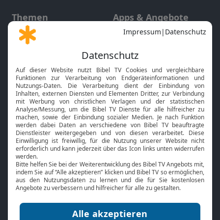
Themen
Apps & Angebote
Gott und Bibel erklärt
Newsletter
Feiertage
Mobile App
Interviews
Kids App
Neuigkeiten
Smart TV
HbbTV
Bibelthek Online-Bibel
Nächster Gottesdienst
Bibel TV
Service
Über uns
Kontakt
Jobs
TV-Empfang
Presse
FAQ
Mediadaten