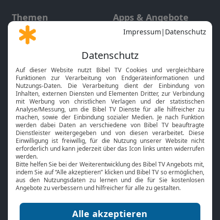
Themen
Apps & Angebote
Gott und Bibel erklärt
Newsletter
Feiertage
Mobile App
Interviews
Kids App
Neuigkeiten
Smart TV
HbbTV
Bibelthek Online-Bibel
Nächster Gottesdienst
Bibel TV
Service
Über uns
Kontakt
Jobs
TV-Empfang
Presse
FAQ
Mediadaten