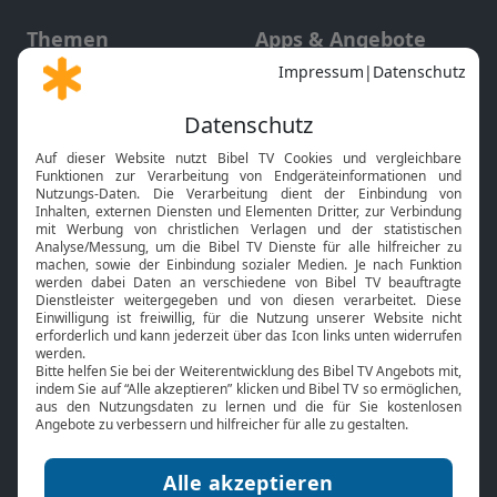
Themen
Apps & Angebote
Gott und Bibel erklärt
Newsletter
Feiertage
Mobile App
Interviews
Kids App
Neuigkeiten
Smart TV
HbbTV
Bibelthek Online-Bibel
Nächster Gottesdienst
Bibel TV
Service
Über uns
Kontakt
Jobs
TV-Empfang
Presse
FAQ
Mediadaten