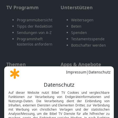
TV Programm
Unterstützen
Programmübersicht
Weitersagen
Tipps der Redaktion
Beten
Sendungen von A-Z
Spenden
Programmheft
Testamentsspende
kostenlos anfordern
Botschafter werden
Themen
Apps & Angebote
Gott und Bibel erklärt
Newsletter
Feiertage
Mobile App
Interviews
Kids App
Neuigkeiten
Smart TV
HbbTV
Bibelthek Online-Bibel
Nächster Gottesdienst