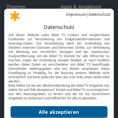
Themen
Apps & Angebote
Gott und Bibel erklärt
Newsletter
Feiertage
Mobile App
Interviews
Kids App
Neuigkeiten
Smart TV
HbbTV
Bibelthek Online-Bibel
Nächster Gottesdienst
Bibel TV
Service
Über uns
Kontakt
Jobs
TV-Empfang
Presse
FAQ
Mediadaten