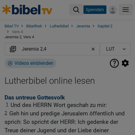
Spenden
Me
Bibel TV
Bibelthek
Lutherbibel
Jeremia
Kapitel 2
Vers 4
Jeremia 2, Vers 4
Videos einblenden
Lutherbibel online lesen
Das untreue Gottesvolk
1
Und des HERRN Wort geschah zu mir:
2
Geh hin und predige Jerusalem öffentlich und
sprich: So spricht der HERR: Ich gedenke der
Treue deiner Jugend und der Liebe deiner