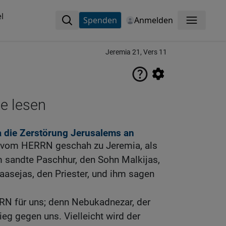
l
Spenden
Anmelden
Menü
Jeremia 21, Vers 11
ne lesen
a die Zerstörung Jerusalems an
s vom HERRN geschah zu Jeremia, als
m sandte Paschhur, den Sohn Malkijas,
aasejas, den Priester, und ihm sagen
N für uns; denn Nebukadnezar, der
ieg gegen uns. Vielleicht wird der