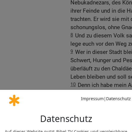
Nebukadnezars, des Köni
ihrer Feinde und in die 
trachten. Er wird sie mi
schonungslos, ohne Gna
8
Und zu diesem Volk sag
lege euch vor den Weg 
9
Wer in dieser Stadt bl
Schwert, Hunger und Pest
überläuft zu den Chaldäe
Leben bleiben und soll s
10
Denn ich habe mein An
zum Unheil und nicht zum
König von Babel übergeb
verbrenne.
Worte an die Könige vo
11
Und zum Hause des K