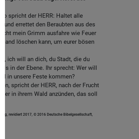
So spricht der HERR: Haltet alle
t und errettet den Beraubten aus des
 nicht mein Grimm ausfahre wie Feuer
emand löschen kann, um eurer bösen
R, ich will an dich, du Stadt, die du
ls in der Ebene. Ihr sprecht: Wer will
will in unsere Feste kommen?
hen, spricht der HERR, nach der Frucht
Feuer in ihrem Wald anzünden, das soll
ung, revidiert 2017, © 2016 Deutsche Bibelgesellschaft,