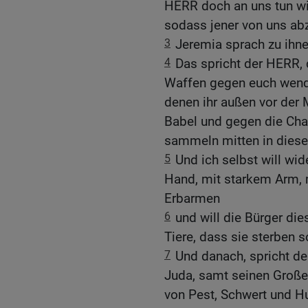
HERR doch an uns tun wie
sodass jener von uns abz
3
Jeremia sprach zu ihne
4
Das spricht der HERR, de
Waffen gegen euch wende
denen ihr außen vor der
Babel und gegen die Chal
sammeln mitten in dieser
5
Und ich selbst will wid
Hand, mit starkem Arm,
Erbarmen
6
und will die Bürger di
Tiere, dass sie sterben s
7
Und danach, spricht de
Juda, samt seinen Große
von Pest, Schwert und Hu