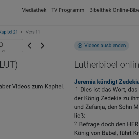
Mediathek
TV Programm
Bibelthek Online-Bibe
Kapitel 21
Vers 11
Videos ausblenden
(LUT)
Lutherbibel onli
Jeremia kündigt Zedeki
aber Videos zum Kapitel.
1
Dies ist das Wort, da
der König Zedekia zu ih
und Zefanja, den Sohn M
ließ:
2
Befrage doch den HERR
König von Babel, führt Kr