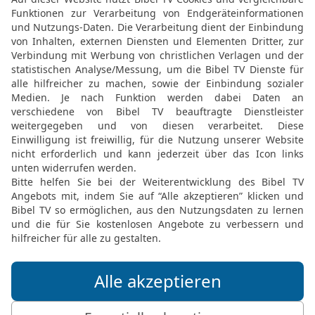
HERRN Wort,
12
ihr vom Hause David! 
Morgen gerechtes Gerich
Frevlers Hand, auf dass
und brenne, ohne dass j
Taten willen.
13
Siehe, spricht der HER
wohnst im Talgrund, du Fe
uns überfallen, und wer 
14
Ich will euch heimsuc
eures Tuns; ich will ein 
alles umher verzehren.
Die Bibel nach Martin Luthers Übersetz
Stuttgart