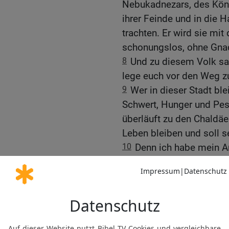
Nebukadnezars, des Köni
ihrer Feinde und in die 
trachten. Er wird sie mi
schonungslos, ohne Gna
8
Und zu diesem Volk sag
lege euch vor den Weg 
9
Wer in dieser Stadt bl
Schwert, Hunger und Pest
überläuft zu den Chaldäe
Leben bleiben und soll s
10
Denn ich habe mein An
zum Unheil und nicht zum
König von Babel übergeb
verbrenne.
Worte an die Könige vo
11
Und zum Hause des K