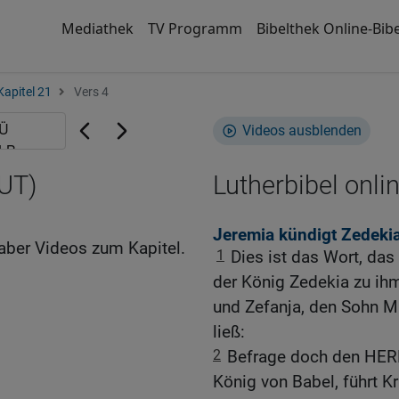
Mediathek
TV Programm
Bibelthek Online-Bibe
Kapitel 21
Vers 4
Videos ausblenden
LUT)
Lutherbibel onli
Jeremia kündigt Zedeki
aber Videos zum Kapitel.
1
Dies ist das Wort, da
der König Zedekia zu ih
und Zefanja, den Sohn M
ließ:
2
Befrage doch den HERR
König von Babel, führt Kr