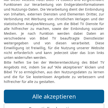
HERRN Wort,
12
ihr vom Hause David! 
Morgen gerechtes Gerich
Frevlers Hand, auf dass
und brenne, ohne dass j
Taten willen.
13
Siehe, spricht der HER
wohnst im Talgrund, du Fe
uns überfallen, und wer 
14
Ich will euch heimsuc
eures Tuns; ich will ein 
alles umher verzehren.
Die Bibel nach Martin Luthers Übersetz
Stuttgart