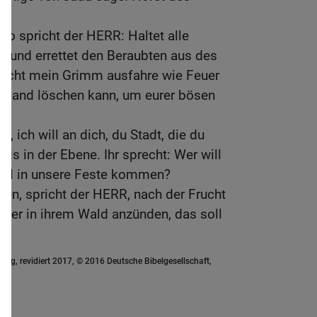
So spricht der HERR: Haltet alle
t und errettet den Beraubten aus des
 nicht mein Grimm ausfahre wie Feuer
emand löschen kann, um eurer bösen
R, ich will an dich, du Stadt, die du
ls in der Ebene. Ihr sprecht: Wer will
will in unsere Feste kommen?
hen, spricht der HERR, nach der Frucht
Feuer in ihrem Wald anzünden, das soll
ung, revidiert 2017, © 2016 Deutsche Bibelgesellschaft,