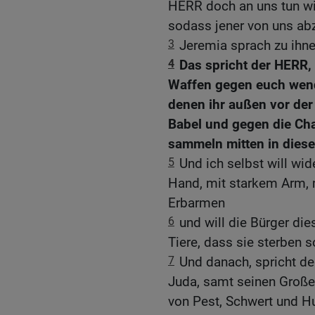
HERR doch an uns tun wie
sodass jener von uns abz
3
Jeremia sprach zu ihne
4
Das spricht der HERR, d
Waffen gegen euch wende
denen ihr außen vor de
Babel und gegen die Chal
sammeln mitten in diese
5
Und ich selbst will wid
Hand, mit starkem Arm,
Erbarmen
6
und will die Bürger di
Tiere, dass sie sterben s
7
Und danach, spricht de
Juda, samt seinen Große
von Pest, Schwert und Hu