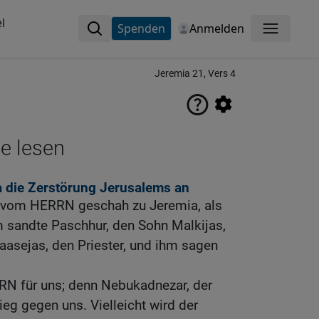
l
Spenden
Anmelden
Menü
Jeremia 21, Vers 4
ne lesen
a die Zerstörung Jerusalems an
s vom HERRN geschah zu Jeremia, als
m sandte Paschhur, den Sohn Malkijas,
aasejas, den Priester, und ihm sagen
N für uns; denn Nebukadnezar, der
ieg gegen uns. Vielleicht wird der