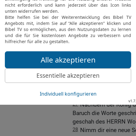
schnitt er sie ab mit ei
Feuer, das im Kohlenbeck
Feuer verbrannt war.
24
Und niemand entsetzte
der König noch seine Gro
hatten.
25
Und obwohl Elnatan, D
möge die Schriftrolle nich
26
Dazu gebot der König
Seraja, dem Sohn Asriël
sie sollten Baruch, den 
ergreifen. Aber der HERR
27
Nachdem der König die 
Baruch die Worte geschri
geschah des HERRN Wort
28
Nimm dir eine neue Sc