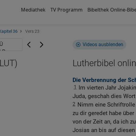
Mediathek
TV Programm
Bibelthek Online-Bibe
Kapitel 36
Vers 23
Videos ausblenden
(LUT)
Lutherbibel onli
Die Verbrennung der Schr
1
Im vierten Jahr Jojak
Juda, geschah dies Wor
2
Nimm eine Schriftrolle 
zu dir geredet habe über 
von der Zeit an, da ich z
Josias an bis auf diesen