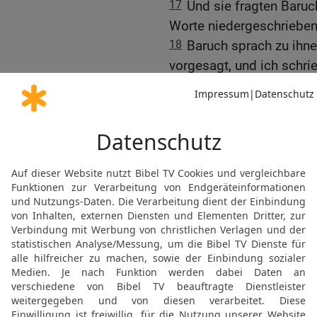
17
Und sie fragten Baruch
Worte niedergeschriebe
18
Baruch sprach zu ihne
vorgesagt, und ich schrieb
19
Da sprachen die Obere
mit Jeremia, dass nieman
20
Sie aber gingen hinei
die Schriftrolle verwahr
Schreibers, und teilten 
21
Da sandte der König de
nahm sie aus der Kamme
Jehudi las dem König vo
standen.
22
Der König aber saß i
denn es war im neunten 
23
Sooft nun Jehudi drei