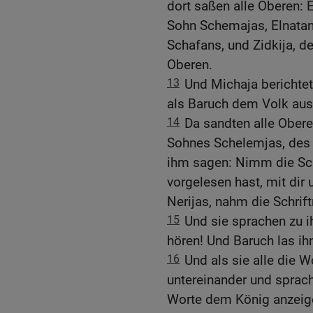
dort saßen alle Oberen: E
Sohn Schemajas, Elnatan
Schafans, und Zidkija, d
Oberen.
13
Und Michaja berichtete
als Baruch dem Volk aus d
14
Da sandten alle Obere
Sohnes Schelemjas, des 
ihm sagen: Nimm die Sch
vorgelesen hast, mit di
Nerijas, nahm die Schrift
15
Und sie sprachen zu ih
hören! Und Baruch las ih
16
Und als sie alle die W
untereinander und sprac
Worte dem König anzeig