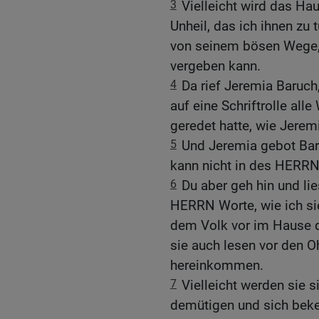
3
Vielleicht wird das Ha
Unheil, das ich ihnen zu 
von seinem bösen Wege, 
vergeben kann.
4
Da rief Jeremia Baruch
auf eine Schriftrolle al
geredet hatte, wie Jerem
5
Und Jeremia gebot Baru
kann nicht in des HERR
6
Du aber geh hin und lies
HERRN Worte, wie ich sie
dem Volk vor im Hause 
sie auch lesen vor den Oh
hereinkommen.
7
Vielleicht werden sie
demütigen und sich beke