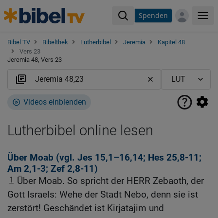
Spenden
Me
Bibel TV
Bibelthek
Lutherbibel
Jeremia
Kapitel 48
Vers 23
Jeremia 48, Vers 23
Videos einblenden
Lutherbibel online lesen
Über Moab (vgl.
Jes 15,1
–16,14;
Hes 25,8-11
;
Am 2,1-3
;
Zef 2,8-11
)
1
Über Moab. So spricht der HERR Zebaoth, der
Gott Israels: Wehe der Stadt Nebo, denn sie ist
zerstört! Geschändet ist Kirjatajim und