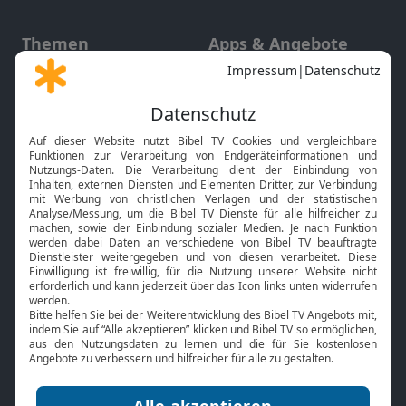
Themen
Apps & Angebote
Gott und Bibel erklärt
Newsletter
Feiertage
Mobile App
Interviews
Kids App
Neuigkeiten
Smart TV
HbbTV
Bibelthek Online-Bibel
Nächster Gottesdienst
Bibel TV
Service
Über uns
Kontakt
Jobs
TV-Empfang
Presse
FAQ
Mediadaten